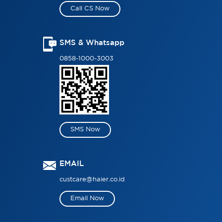
Call CS Now
SMS & Whatsapp
0858-1000-3003
SMS Now
EMAIL
custcare@haier.co.id
Email Now