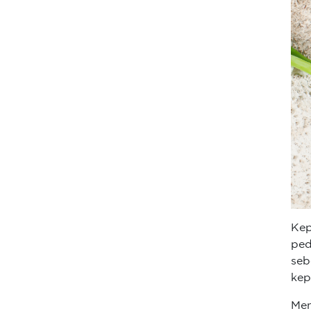
Kep
ped
seb
kep
Men