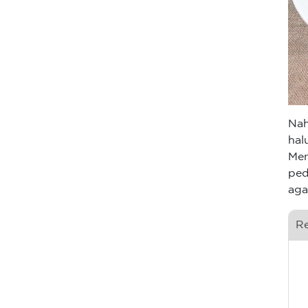
Nah
hal
Men
ped
aga
R