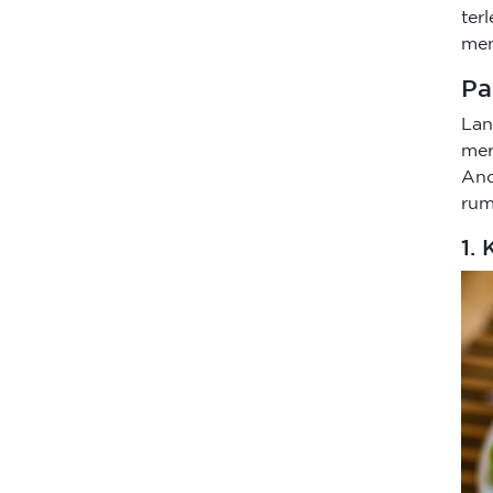
te
men
Pa
Lan
mer
And
rum
1.