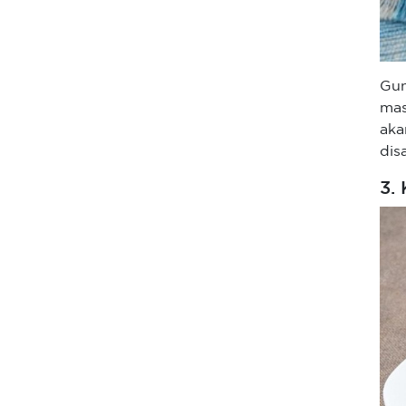
Gun
mas
aka
dis
3.