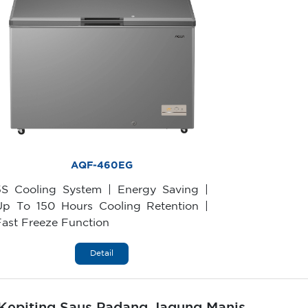
AQF-460EG
5S Cooling System | Energy Saving |
Up To 150 Hours Cooling Retention |
Fast Freeze Function
Detail