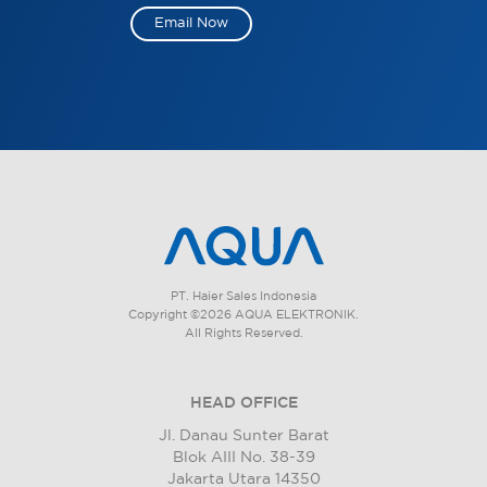
Email Now
PT. Haier Sales Indonesia
Copyright ©2026 AQUA ELEKTRONIK.
All Rights Reserved.
HEAD OFFICE
Jl. Danau Sunter Barat
Blok AIII No. 38-39
Jakarta Utara 14350