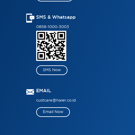
SMS & Whatsapp
0858-1000-3003
SMS Now
EMAIL
custcare@haier.co.id
Email Now