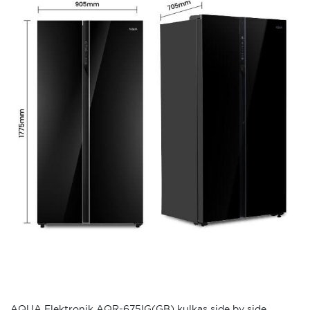
AQUA Elektronik AQR-675IG(GB) kulkas side by side