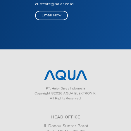
custcare@haier.co.id
Email Now
PT. Haier Sales Indonesia
Copyright ©2026 AQUA ELEKTRONIK.
All Rights Reserved.
HEAD OFFICE
Jl. Danau Sunter Barat