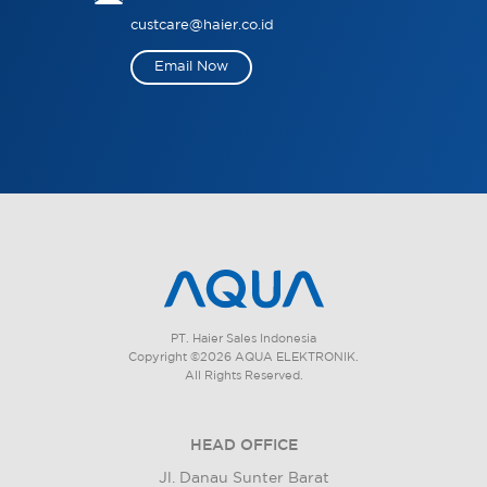
custcare@haier.co.id
Email Now
PT. Haier Sales Indonesia
Copyright ©2026 AQUA ELEKTRONIK.
All Rights Reserved.
HEAD OFFICE
Jl. Danau Sunter Barat