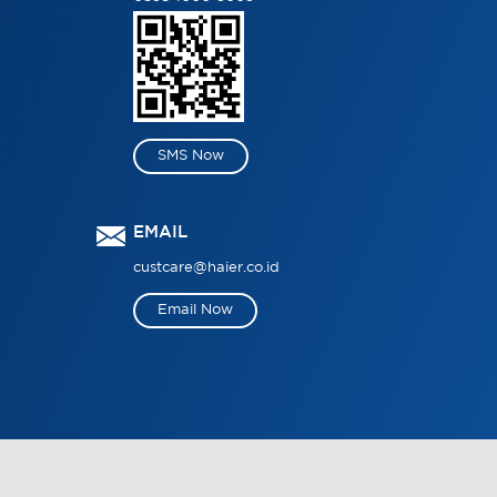
SMS Now
EMAIL
custcare@haier.co.id
Email Now