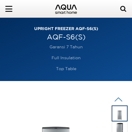
UPRIGHT FREEZER AQF-S6(S)
AQF-S6(S)
Garansi 7 Tahun
Full Insulation
Top Table