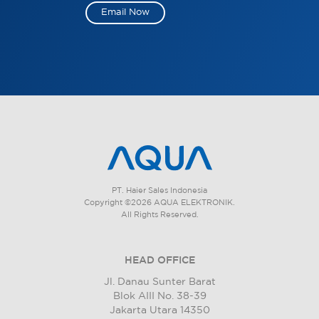
Email Now
PT. Haier Sales Indonesia
Copyright ©2026 AQUA ELEKTRONIK.
All Rights Reserved.
HEAD OFFICE
Jl. Danau Sunter Barat
Blok AIII No. 38-39
Jakarta Utara 14350