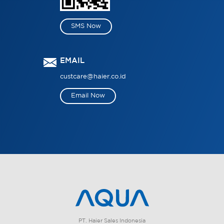
SMS Now
EMAIL
custcare@haier.co.id
Email Now
PT. Haier Sales Indonesia