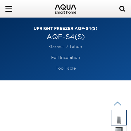
UPRIGHT FREEZER AQF-S4(S)
AQF-S4(S)
Garansi 7 Tahun
Full Insulation
Top Table