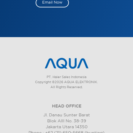
Email Now
PT. Haier Sales Indonesia
Copyright ©2026 AQUA ELEKTRONIK.
All Rights Reserved.
HEAD OFFICE
Jl. Danau Sunter Barat
Blok AIII No. 38-39
Jakarta Utara 14350
Phone : +62 (21) 650-5668 (hunting)