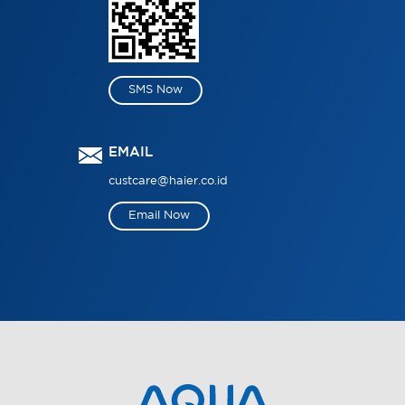
SMS Now
EMAIL
custcare@haier.co.id
Email Now