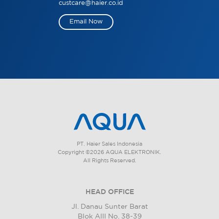
custcare@haier.co.id
Email Now
PT. Haier Sales Indonesia
Copyright ©2026 AQUA ELEKTRONIK.
All Rights Reserved.
HEAD OFFICE
Jl. Danau Sunter Barat
Blok AIII No. 38-39