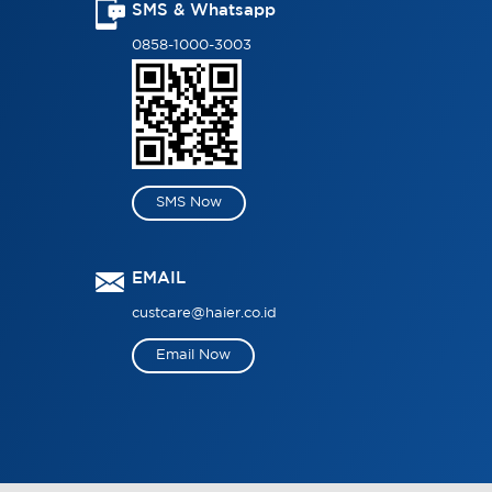
SMS & Whatsapp
0858-1000-3003
SMS Now
EMAIL
custcare@haier.co.id
Email Now