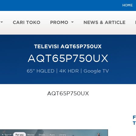
HOME
CARI TOKO
PROMO
NEWS & ARTICLE
TELEVISI AQT65P750UX
AQT65P750UX
65" HQLED | 4K HDR | Google TV
AQT65P750UX
F
T