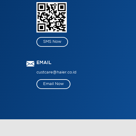
SMS Now
EMAIL
custcare@haier.co.id
Email Now