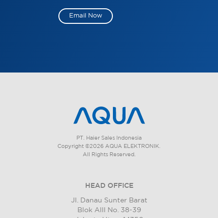
Email Now
PT. Haier Sales Indonesia
Copyright ©2026 AQUA ELEKTRONIK.
All Rights Reserved.
HEAD OFFICE
Jl. Danau Sunter Barat
Blok AIII No. 38-39