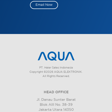
Email Now
PT. Haier Sales Indonesia
Copyright ©2026 AQUA ELEKTRONIK.
All Rights Reserved.
HEAD OFFICE
Jl. Danau Sunter Barat
Blok AIII No. 38-39
Jakarta Utara 14350