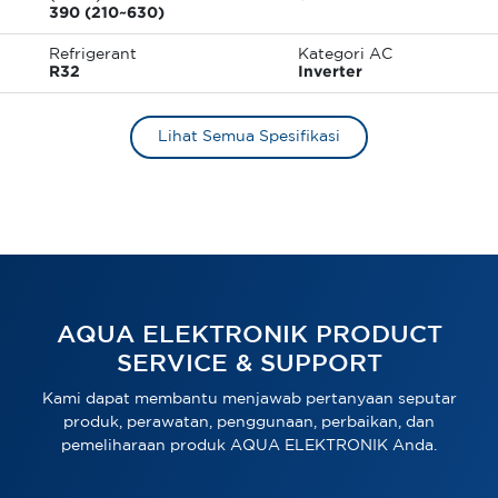
390 (210~630)
Refrigerant
Kategori AC
R32
Inverter
Lihat Semua Spesifikasi
AQUA ELEKTRONIK PRODUCT
SERVICE & SUPPORT
Kami dapat membantu menjawab pertanyaan seputar
produk, perawatan, penggunaan, perbaikan, dan
pemeliharaan produk AQUA ELEKTRONIK Anda.