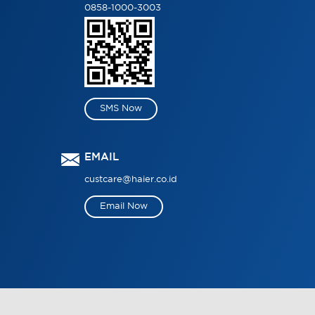
0858-1000-3003
SMS Now
EMAIL
custcare@haier.co.id
Email Now