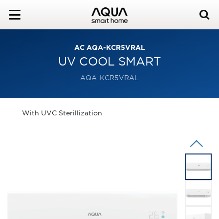
AC AQA-KCR5VRAL
UV COOL SMART
AQA-KCR5VRAL
With UVC Sterillization