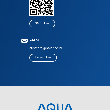
SMS Now
EMAIL
custcare@haier.co.id
Email Now