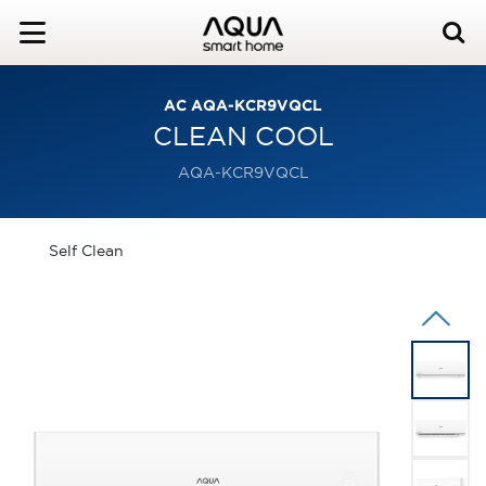
AC AQA-KCR9VQCL
CLEAN COOL
AQA-KCR9VQCL
Self Clean