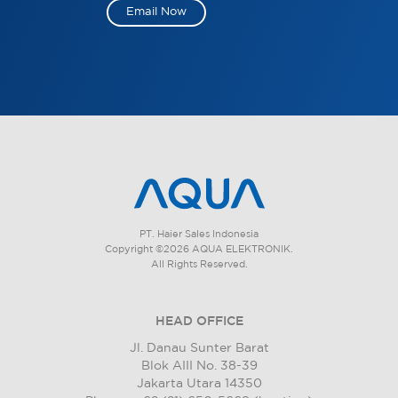
Email Now
PT. Haier Sales Indonesia
Copyright ©2026 AQUA ELEKTRONIK.
All Rights Reserved.
HEAD OFFICE
Jl. Danau Sunter Barat
Blok AIII No. 38-39
Jakarta Utara 14350