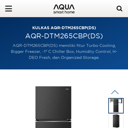
KULKAS AQR-DTM265CBP(DS)
AQR-DTM265CBP(DS)
AQR-DTM265CBP(DS) memiliki fitur Turbo Cooling,
Bigger Freezer, -1° C Chiller Box, Humidity Control, H-
DEO Fresh, dan Organized Storage.