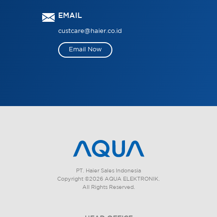
EMAIL
custcare@haier.co.id
Email Now
PT. Haier Sales Indonesia
Copyright ©2026 AQUA ELEKTRONIK.
All Rights Reserved.