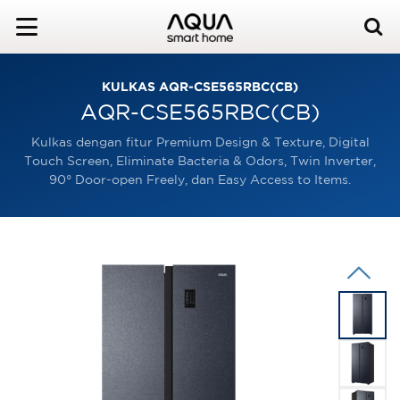
KULKAS AQR-CSE565RBC(CB)
AQR-CSE565RBC(CB)
Kulkas dengan fitur Premium Design & Texture, Digital
Touch Screen, Eliminate Bacteria & Odors, Twin Inverter,
90° Door-open Freely, dan Easy Access to Items.