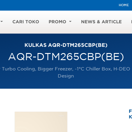
HOME
CARI TOKO
PROMO
NEWS & ARTICLE
KULKAS AQR-DTM265CBP(BE)
AQR-DTM265CBP(BE)
 Turbo Cooling, Bigger Freezer, -1°C Chiller Box, H-DEO
Design
F
K