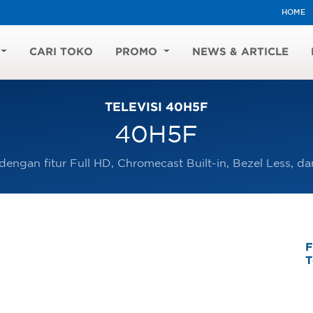
HOME
CARI TOKO
PROMO
NEWS & ARTICLE
TELEVISI 40H5F
40H5F
engan fitur Full HD, Chromecast Built-in, Bezel Less, da
F
T