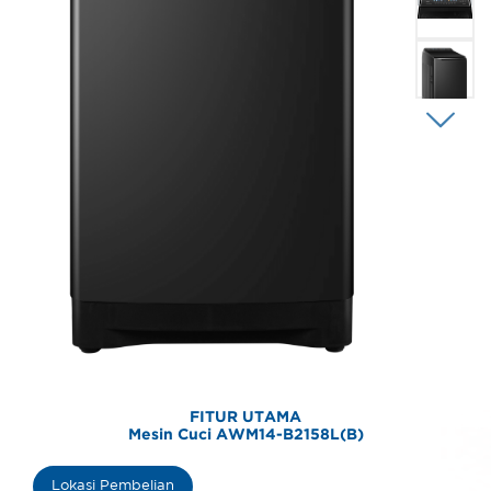
FITUR UTAMA
Mesin Cuci AWM14-B2158L(B)
Lokasi Pembelian