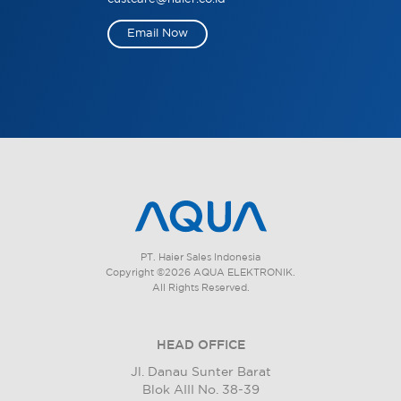
Email Now
PT. Haier Sales Indonesia
Copyright ©2026 AQUA ELEKTRONIK.
All Rights Reserved.
HEAD OFFICE
Jl. Danau Sunter Barat
Blok AIII No. 38-39