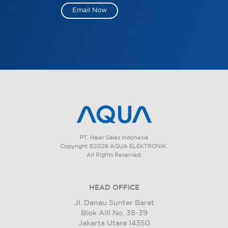
Email Now
PT. Haier Sales Indonesia
Copyright ©2026 AQUA ELEKTRONIK.
All Rights Reserved.
HEAD OFFICE
Jl. Danau Sunter Barat
Blok AIII No. 38-39
Jakarta Utara 14350