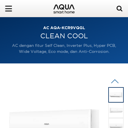
AC AQA-KCR9VQGL
CLEAN COOL
AC dengan fitur Self Clean, Inverter Plus, Hyper PCB,
Wide Voltage, Eco mode, dan Anti-Corrosion.