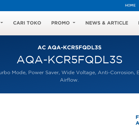
HOME
CARI TOKO
PROMO
NEWS & ARTICLE
AC AQA-KCR5FQDL3S
AQA-KCR5FQDL3S
urbo Mode, Power Saver, Wide Voltage, Anti-Corrosion, Bl
Airflow.
F