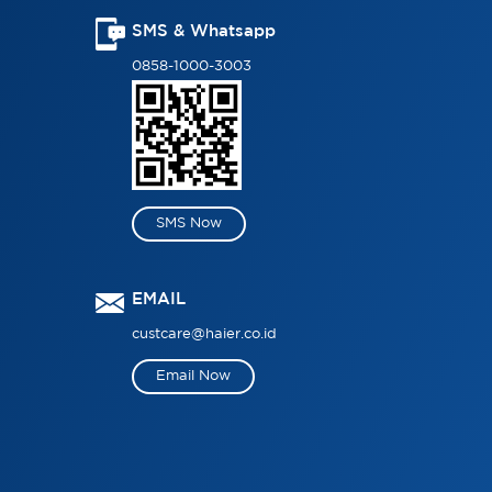
SMS & Whatsapp
0858-1000-3003
SMS Now
EMAIL
custcare@haier.co.id
Email Now