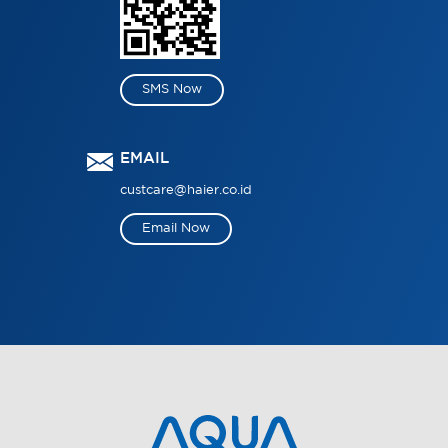
SMS Now
EMAIL
custcare@haier.co.id
Email Now