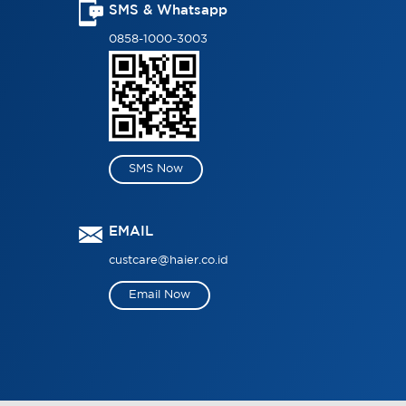
SMS & Whatsapp
0858-1000-3003
SMS Now
EMAIL
custcare@haier.co.id
Email Now