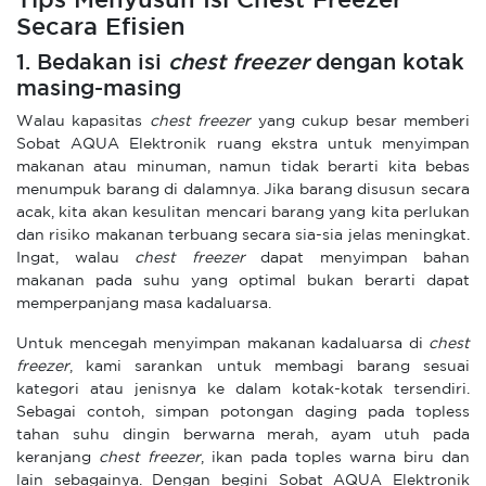
Tips Menyusun Isi Chest Freezer
Secara Efisien
1. Bedakan isi
chest freezer
dengan kotak
masing-masing
Walau kapasitas
chest freezer
yang cukup besar memberi
Sobat AQUA Elektronik ruang ekstra untuk menyimpan
makanan atau minuman, namun tidak berarti kita bebas
menumpuk barang di dalamnya. Jika barang disusun secara
acak, kita akan kesulitan mencari barang yang kita perlukan
dan risiko makanan terbuang secara sia-sia jelas meningkat.
Ingat, walau
chest freezer
dapat menyimpan bahan
makanan pada suhu yang optimal bukan berarti dapat
memperpanjang masa kadaluarsa.
Untuk mencegah menyimpan makanan kadaluarsa di
chest
freezer
, kami sarankan untuk membagi barang sesuai
kategori atau jenisnya ke dalam kotak-kotak tersendiri.
Sebagai contoh, simpan potongan daging pada topless
tahan suhu dingin berwarna merah, ayam utuh pada
keranjang
chest freezer
, ikan pada toples warna biru dan
lain sebagainya. Dengan begini Sobat AQUA Elektronik