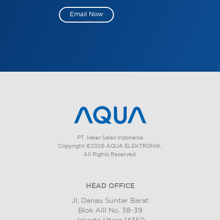
Email Now
PT. Haier Sales Indonesia
Copyright ©2026 AQUA ELEKTRONIK.
All Rights Reserved.
HEAD OFFICE
Jl. Danau Sunter Barat
Blok AIII No. 38-39