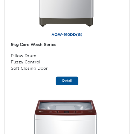
AQW-910DD(G)
9kg Care Wash Series
Pillow Drum
Fuzzy Control
Soft Closing Door
Detail