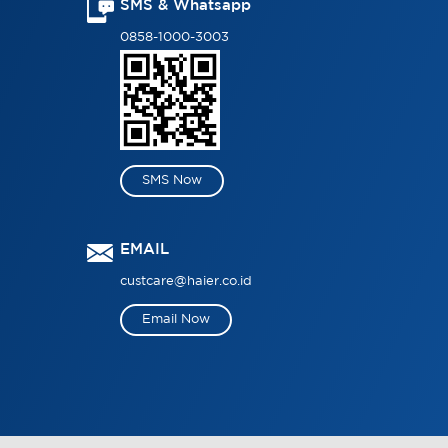
SMS & Whatsapp
0858-1000-3003
SMS Now
EMAIL
custcare@haier.co.id
Email Now