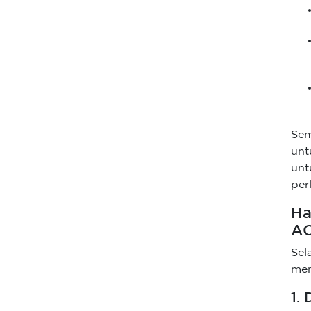
Sem
unt
unt
per
Ha
A
Sel
mem
1.