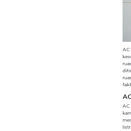
AC 
kes
rua
dit
rua
fak
AC
AC 
kam
men
lis