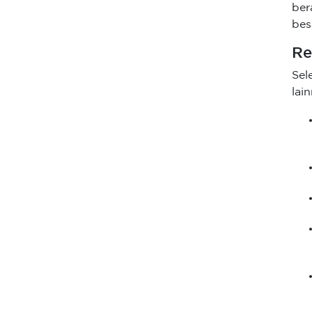
ber
bes
Re
Sel
lai