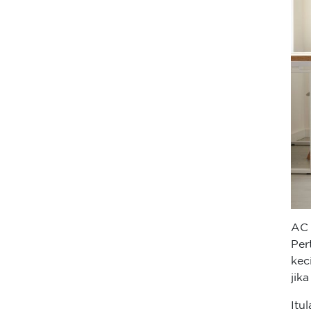
AC
Per
kec
jik
Itu