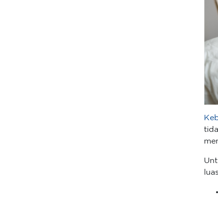
Keb
tid
mem
Unt
lua