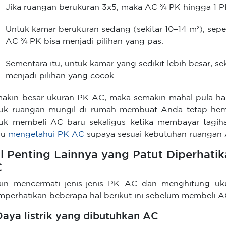
Jika ruangan berukuran 3x5, maka AC ¾ PK hingga 1 PK
Untuk kamar berukuran sedang (sekitar 10–14 m²), seper
AC ¾ PK bisa menjadi pilihan yang pas.
Sementara itu, untuk kamar yang sedikit lebih besar, se
menjadi pilihan yang cocok.
akin besar ukuran PK AC, maka semakin mahal pula har
uk ruangan mungil di rumah membuat Anda tetap hem
uk membeli AC baru sekaligus ketika membayar tagihan
lu
mengetahui PK AC
supaya sesuai kebutuhan ruangan
l Penting Lainnya yang Patut Diperhat
C
ain mencermati jenis-jenis PK AC dan menghitung uk
perhatikan beberapa hal berikut ini sebelum membeli A
 Daya listrik yang dibutuhkan AC