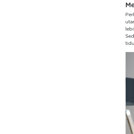
Me
Per
uta
leb
Sed
tid