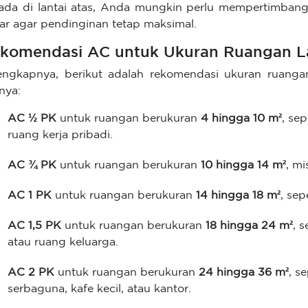
ada di lantai atas, Anda mungkin perlu mempertimbangk
ar agar pendinginan tetap maksimal.
komendasi AC untuk Ukuran Ruangan L
engkapnya, berikut adalah rekomendasi ukuran ruang
nnya:
AC ½ PK
untuk ruangan berukuran
4 hingga 10 m²
, se
ruang kerja pribadi.
AC ¾ PK
untuk ruangan berukuran
10 hingga 14 m²
, mi
AC 1 PK
untuk ruangan berukuran
14 hingga 18 m²
, sep
AC 1,5 PK
untuk ruangan berukuran
18 hingga 24 m²
, 
atau ruang keluarga.
AC 2 PK
untuk ruangan berukuran
24 hingga 36 m²
, s
serbaguna, kafe kecil, atau kantor.