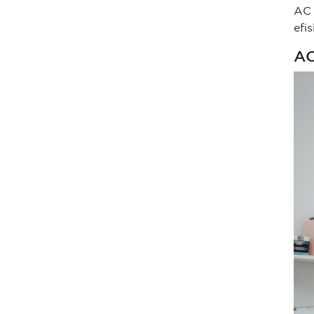
AC 
efis
AC