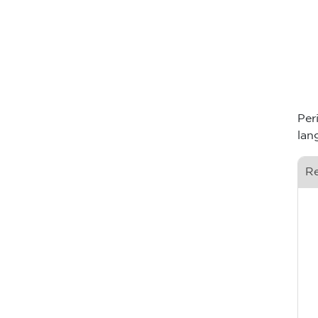
Per
lan
R