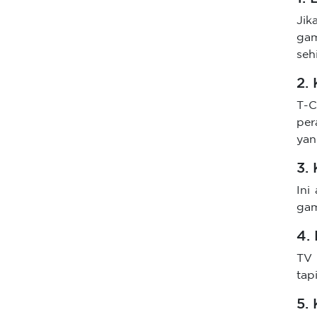
Ji
gam
seh
2.
T-C
per
yan
3.
Ini
gam
4.
TV 
tap
5.