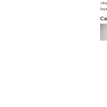
Jik
lay
Ca