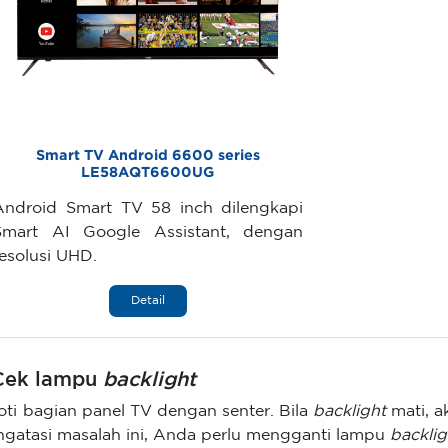
Smart TV Android 6600 series
LE58AQT6600UG
Android Smart TV 58 inch dilengkapi
Smart AI Google Assistant, dengan
resolusi UHD.
Detail
 Cek lampu
backlight
oti bagian panel TV dengan senter. Bila
backlight
mati, ak
gatasi masalah ini, Anda perlu mengganti lampu
backli