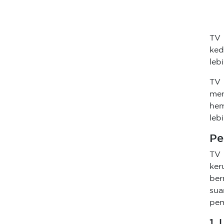
TV
ked
leb
TV 
me
hem
leb
Pe
TV 
ker
ber
su
pem
1.