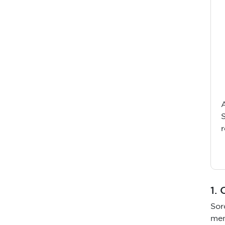
1.
Sor
men