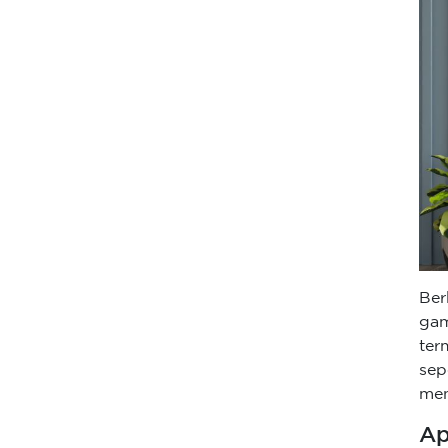
Ber
gam
ter
sep
men
Ap