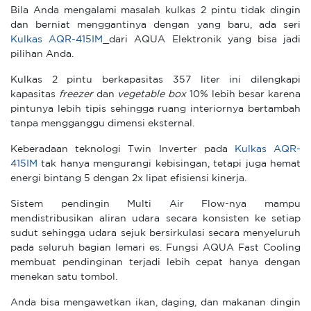
Bila Anda mengalami masalah kulkas 2 pintu tidak dingin
dan berniat menggantinya dengan yang baru, ada seri
Kulkas AQR-415IM
dari AQUA Elektronik yang bisa jadi
pilihan Anda.
Kulkas 2 pintu berkapasitas 357 liter ini dilengkapi
kapasitas
freezer
dan
vegetable box
10% lebih besar karena
pintunya lebih tipis sehingga ruang interiornya bertambah
tanpa mengganggu dimensi eksternal.
Keberadaan teknologi Twin Inverter pada
Kulkas AQR-
415IM
tak hanya mengurangi kebisingan, tetapi juga hemat
energi bintang 5 dengan 2x lipat efisiensi kinerja.
Sistem pendingin Multi Air Flow-nya mampu
mendistribusikan aliran udara secara konsisten ke setiap
sudut sehingga udara sejuk bersirkulasi secara menyeluruh
pada seluruh bagian lemari es. Fungsi AQUA Fast Cooling
membuat pendinginan terjadi lebih cepat hanya dengan
menekan satu tombol.
Anda bisa mengawetkan ikan, daging, dan makanan dingin