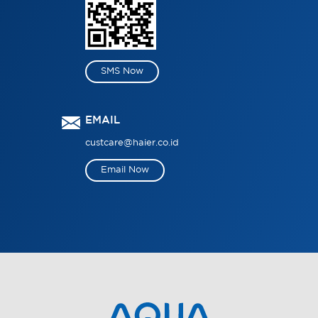
SMS Now
EMAIL
custcare@haier.co.id
Email Now