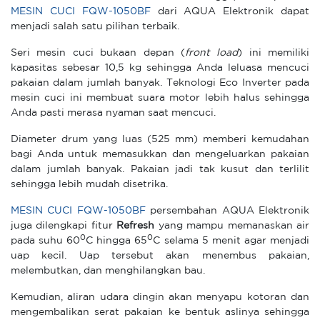
MESIN CUCI FQW-1050BF
dari AQUA Elektronik dapat
menjadi salah satu pilihan terbaik.
Seri mesin cuci bukaan depan (
front load
) ini memiliki
kapasitas sebesar 10,5 kg sehingga Anda leluasa mencuci
pakaian dalam jumlah banyak. Teknologi Eco Inverter pada
mesin cuci ini membuat suara motor lebih halus sehingga
Anda pasti merasa nyaman saat mencuci.
Diameter drum yang luas (525 mm) memberi kemudahan
bagi Anda untuk memasukkan dan mengeluarkan pakaian
dalam jumlah banyak. Pakaian jadi tak kusut dan terlilit
sehingga lebih mudah disetrika.
MESIN CUCI FQW-1050BF
persembahan AQUA Elektronik
juga dilengkapi fitur
Refresh
yang mampu memanaskan air
0
0
pada suhu 60
C hingga 65
C selama 5 menit agar menjadi
uap kecil. Uap tersebut akan menembus pakaian,
melembutkan, dan menghilangkan bau.
Kemudian, aliran udara dingin akan menyapu kotoran dan
mengembalikan serat pakaian ke bentuk aslinya sehingga