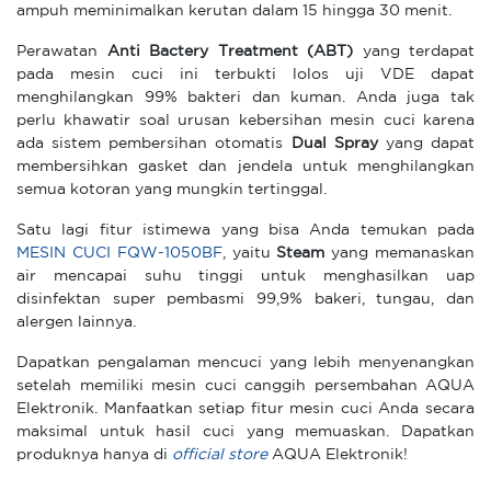
ampuh meminimalkan kerutan dalam 15 hingga 30 menit.
Perawatan
Anti Bactery Treatment (ABT)
yang terdapat
pada mesin cuci ini terbukti lolos uji VDE dapat
menghilangkan 99% bakteri dan kuman. Anda juga tak
perlu khawatir soal urusan kebersihan mesin cuci karena
ada sistem pembersihan otomatis
Dual Spray
yang dapat
membersihkan gasket dan jendela untuk menghilangkan
semua kotoran yang mungkin tertinggal.
Satu lagi fitur istimewa yang bisa Anda temukan pada
MESIN CUCI FQW-1050BF
, yaitu
Steam
yang memanaskan
air mencapai suhu tinggi untuk menghasilkan uap
disinfektan super pembasmi 99,9% bakeri, tungau, dan
alergen lainnya.
Dapatkan pengalaman mencuci yang lebih menyenangkan
setelah memiliki mesin cuci canggih persembahan AQUA
Elektronik. Manfaatkan setiap fitur mesin cuci Anda secara
maksimal untuk hasil cuci yang memuaskan. Dapatkan
produknya hanya di
official store
AQUA Elektronik!