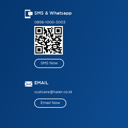
SMS & Whatsapp
0858-1000-3003
SMS Now
EMAIL
custcare@haier.co.id
Email Now