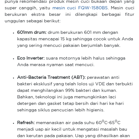
punya rekomendasi produk mesin cuci bukaan depan yang
super canggih, yaitu
mesin cuci FQW-1580BS
. Mesin cuci
berukuran ekstra besar ini dilengkapi berbagai fitur
unggulan sebagai berikut:
601mm drum:
drum berukuran 601 mm dengan
kapasitas mencapai 15 kg sehingga cocok untuk Anda
yang sering mencuci pakaian berjumlah banyak.
Eco Inverter:
suara motornya lebih halus sehingga
Anda merasa nyaman saat mencuci.
Anti-Bacteria Treatment (ABT):
perawatan anti
bakteri eksklusif yang telah lolos uji VDE dan terbukti
dapat menghilangkan 99% bakteri dan kuman.
Bahkan, teknologi ini juga memungkinkan laci
detergen dan gasket tetap bersih dari hari ke hari
sehingga siklus pencucian lebih higienis.
0
0
Refresh:
memanaskan air pada suhu 60
C-65
C
menjadi uap air kecil untuk mengatasi masalah bau
dan kerutan pada pakaian. Uap yang dihasilkan akan