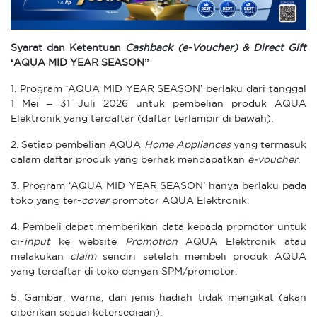
Syarat dan Ketentuan
Cashback (e-Voucher) & Direct Gift
‘AQUA
MID YEAR SEASON
’’
1. Program ‘AQUA MID YEAR SEASON’ berlaku dari tanggal
1 Mei – 31 Juli 2026 untuk pembelian produk AQUA
Elektronik yang terdaftar (daftar terlampir di bawah).
2. Setiap pembelian AQUA
Home Appliances
yang termasuk
dalam daftar
produk yang berhak mendapatkan
e-voucher
.
3. Program ‘AQUA MID YEAR SEASON’ hanya berlaku pada
toko yang ter-
cover
promotor AQUA Elektronik.
4. Pembeli dapat memberikan data kepada promotor untuk
di-
input
ke website
Promotion
AQUA Elektronik atau
melakukan
claim
sendiri setelah membeli produk AQUA
yang terdaftar di toko dengan SPM/promotor.
5. Gambar, warna, dan jenis hadiah tidak mengikat (akan
diberikan sesuai ketersediaan).