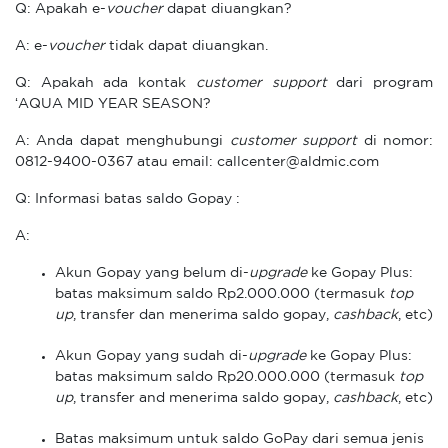
Q: Apakah e-
voucher
dapat diuangkan?
A: e-
voucher
tidak dapat diuangkan.
Q: Apakah ada kontak
customer support
dari program
‘AQUA MID YEAR SEASON?
A: Anda dapat menghubungi
customer support
di nomor:
0812-9400-0367 atau email:
callcenter@aldmic.com
Q: Informasi batas saldo Gopay :
A:
Akun Gopay yang belum di-
upgrade
ke Gopay Plus:
batas maksimum saldo Rp2.000.000 (termasuk
top
up
, transfer dan menerima saldo gopay,
cashback
, etc)
Akun Gopay yang sudah di-
upgrade
ke Gopay Plus:
batas maksimum saldo Rp20.000.000 (termasuk
top
up
, transfer and menerima saldo gopay,
cashback
, etc)
Batas maksimum untuk saldo GoPay dari semua jenis