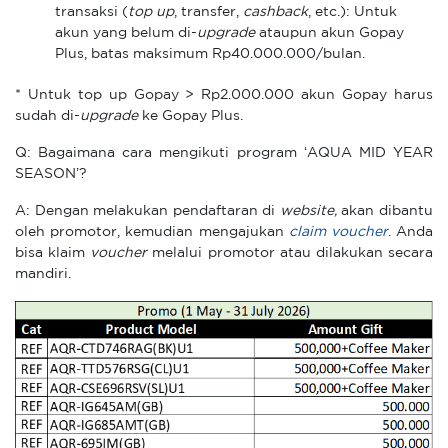
transaksi (
top up
, transfer,
cashback
, etc.): Untuk
akun yang belum di-
upgrade
ataupun akun Gopay
Plus, batas maksimum Rp40.000.000/bulan.
* Untuk top up Gopay > Rp2.000.000 akun Gopay harus
sudah di-
upgrade
ke Gopay Plus.
Q: Bagaimana cara mengikuti program ‘AQUA MID YEAR
SEASON’?
A: Dengan melakukan pendaftaran di
website,
akan dibantu
oleh promotor, kemudian mengajukan
claim
voucher
. Anda
bisa klaim
voucher
melalui promotor atau dilakukan secara
mandiri.