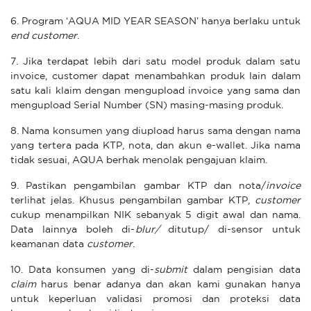
6. Program ‘AQUA MID YEAR SEASON’ hanya berlaku untuk
end customer
.
7. Jika terdapat lebih dari satu model produk dalam satu
invoice, customer dapat menambahkan produk lain dalam
satu kali klaim dengan mengupload invoice yang sama dan
mengupload Serial Number (SN) masing-masing produk.
8. Nama konsumen yang diupload harus sama dengan nama
yang tertera pada KTP, nota, dan akun e-wallet. Jika nama
tidak sesuai, AQUA berhak menolak pengajuan klaim.
9. Pastikan pengambilan gambar KTP dan nota/
invoice
terlihat jelas. Khusus pengambilan gambar KTP,
customer
cukup menampilkan NIK sebanyak 5 digit awal dan nama.
Data lainnya boleh di-
blur/
ditutup/ di-sensor untuk
keamanan data
customer
.
10. Data konsumen yang di-
submit
dalam pengisian data
claim
harus benar adanya dan akan kami gunakan hanya
untuk keperluan validasi promosi dan proteksi data