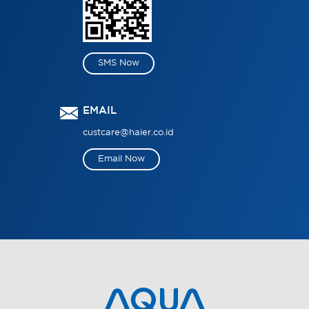
SMS Now
EMAIL
custcare@haier.co.id
Email Now