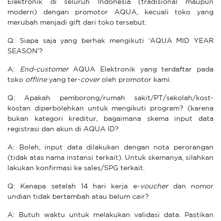
Elektronik di seluruh Indonesia (tradisional maupun
modern) dengan promotor AQUA, kecuali toko yang
merubah menjadi gift dari toko tersebut.
Q: Siapa saja yang berhak mengikuti ‘AQUA MID YEAR
SEASON’?
A:
End-customer
AQUA Elektronik yang terdaftar pada
toko
offline
yang ter-
cover
oleh promotor kami.
Q: Apakah pemborong/rumah sakit/PT/sekolah/kost-
kostan diperbolehkan untuk mengikuti program? (karena
bukan kategori kreditur, bagaimana skema input data
registrasi dan akun di AQUA ID?
A: Boleh, input data dilakukan dengan nota perorangan
(tidak atas nama instansi terkait). Untuk skemanya, silahkan
lakukan konfirmasi ke sales/SPG terkait.
Q: Kenapa setelah 14 hari kerja e-
voucher
dan nomor
undian tidak bertambah atau belum cair?
A: Butuh waktu untuk melakukan validasi data. Pastikan