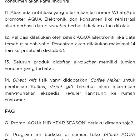
konsumen akan kami lindungi.
11. Akan ada notifikasi yang dikirimkan ke nomor WhatsApp
promoter AQUA Elektronik dan konsumen jika registrasi
akun berhasil dan
e-voucher
berhasil diclaim atau ditolak.
12. Validasi dilakukan oleh pihak AQUA Elektronik, jika data
tersebut sudah valid. Pencairan akan dilakukan maksimal 14
hari kerja setelah di-
submit
.
13. Seluruh produk didaftar
e-voucher
memiliki jumlah
voucher yang terbatas.
14.
Direct gift
fisik yang didapatkan
Coffee Maker
untuk
pembelian Kulkas,
direct gift
tersebut akan dikirimkan
menggunakan ekspedisi reguler langsung ke rumah
customer.
FAQ
Q: Promo ‘AQUA MID YEAR SEASON’ berlaku dimana saja?
A: Program ini berlaku di semua toko
offline
AQUA