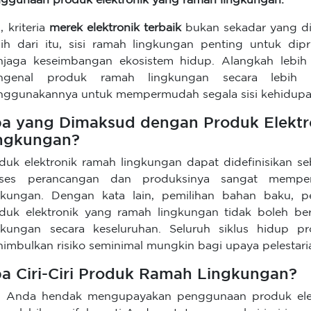
ggunaan produk elektronik yang ramah lingkungan.
, kriteria
merek elektronik terbaik
bukan sekadar yang di
ih dari itu, sisi ramah lingkungan penting untuk dip
jaga keseimbangan ekosistem hidup. Alangkah lebih 
ngenal produk ramah lingkungan secara lebih 
ggunakannya untuk mempermudah segala sisi kehidupa
a yang Dimaksud dengan Produk Elekt
ngkungan?
duk elektronik ramah lingkungan dapat didefinisikan se
oses perancangan dan produksinya sangat mempe
gkungan. Dengan kata lain, pemilihan bahan baku,
duk elektronik yang ramah lingkungan tidak boleh b
gkungan secara keseluruhan. Seluruh siklus hidup pr
imbulkan risiko seminimal mungkin bagi upaya pelestari
a Ciri-Ciri Produk Ramah Lingkungan?
a Anda hendak mengupayakan penggunaan produk ele