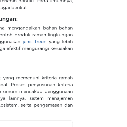
a terlebih dahulu. Pada umumnya,
agai berikut:
ungan:
saha mengandalkan bahan-bahan
contoh produk ramah lingkungan
nggunakan
jenis freon
yang lebih
ga efektif mengurangi kerusakan
:
uk yang memenuhi kriteria ramah
nal. Proses penyusunan kriteria
atan umum mencakup penggunaan
ya lainnya, sistem manajemen
kosistem, serta pengemasan dan