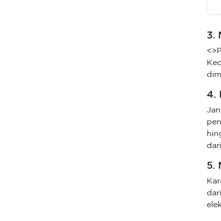
3.
<>P
Kec
dim
4.
Jan
pen
hin
dar
5.
Kar
dar
ele