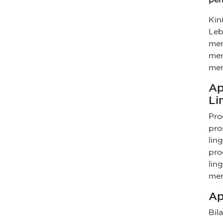
pen
Kini
Leb
men
me
men
Ap
Li
Pro
pr
lin
pro
lin
men
Ap
Bil