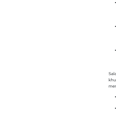
Sal
khu
men