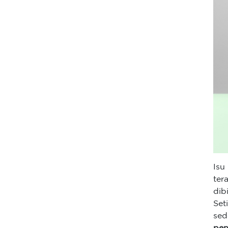
Isu
ter
dib
Set
sed