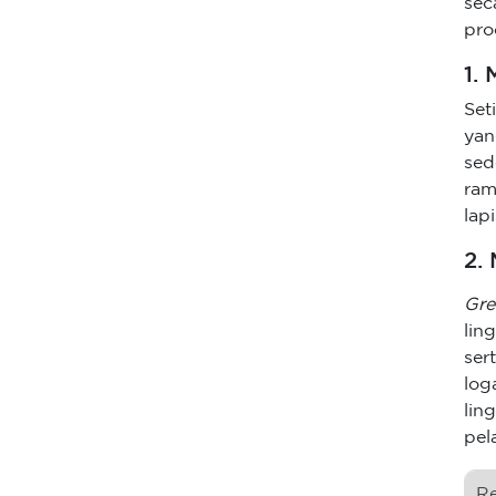
sec
pro
1.
Set
yan
sed
ram
lap
2.
Gre
lin
ser
log
lin
pel
R