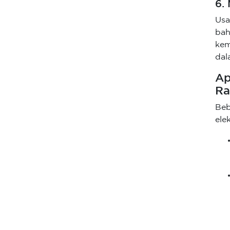
6.
Usa
bah
kem
dal
Ap
Ra
Beb
ele