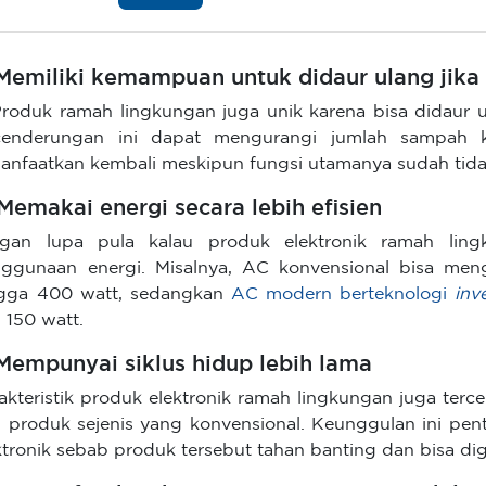
 Memiliki kemampuan untuk didaur ulang jika 
roduk ramah lingkungan juga unik karena bisa didaur ul
enderungan ini dapat mengurangi jumlah sampah ka
anfaatkan kembali meskipun fungsi utamanya sudah tidak
 Memakai energi secara lebih efisien
gan lupa pula kalau produk elektronik ramah lingk
ggunaan energi. Misalnya, AC konvensional bisa me
gga 400 watt, sedangkan
AC modern berteknologi
inv
i 150 watt.
 Mempunyai siklus hidup lebih lama
akteristik produk elektronik ramah lingkungan juga terce
i produk sejenis yang konvensional. Keunggulan ini pe
ktronik sebab produk tersebut tahan banting dan bisa di