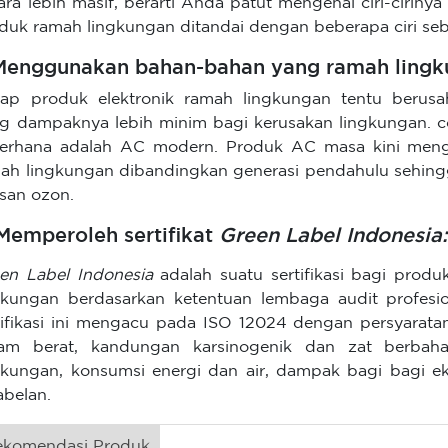
ara lebih masif, berarti Anda patut mengenal ciri-ciriny
duk ramah lingkungan ditandai dengan beberapa ciri seb
 Menggunakan bahan-bahan yang ramah lingk
iap produk elektronik ramah lingkungan tentu beru
g dampaknya lebih minim bagi kerusakan lingkungan. 
erhana adalah AC modern. Produk AC masa kini me
ah lingkungan dibandingkan generasi pendahulu sehing
isan ozon.
 Memperoleh sertifikat
Green Label Indonesia
en Label Indonesia
adalah suatu sertifikasi bagi prod
gkungan berdasarkan ketentuan lembaga audit profesio
tifikasi ini mengacu pada ISO 12024 dengan persyar
am berat, kandungan karsinogenik dan zat berbaha
gkungan, konsumsi energi dan air, dampak bagi bagi e
abelan.
ekomendasi Produk