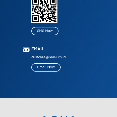
SMS Now
EMAIL
custcare@haier.co.id
Email Now