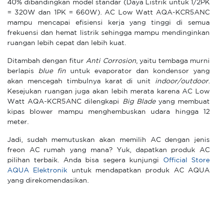
40% dibandingkan model standar (Daya Listrik untuk 1/2PK
= 320W dan 1PK = 660W). AC Low Watt AQA-KCR5ANC
mampu mencapai efisiensi kerja yang tinggi di semua
frekuensi dan hemat listrik sehingga mampu mendinginkan
ruangan lebih cepat dan lebih kuat.
Ditambah dengan fitur
Anti Corrosion
, yaitu tembaga murni
berlapis
blue fin
untuk evaporator dan kondensor yang
akan mencegah timbulnya karat di unit
indoor/outdoor
.
Kesejukan ruangan juga akan lebih merata karena AC Low
Watt AQA-KCR5ANC dilengkapi
Big Blade
yang membuat
kipas blower mampu menghembuskan udara hingga 12
meter.
Jadi, sudah memutuskan akan memilih AC dengan jenis
freon AC rumah yang mana? Yuk, dapatkan produk AC
pilihan terbaik. Anda bisa segera kunjungi
Official Store
AQUA Elektronik
untuk mendapatkan produk AC AQUA
yang direkomendasikan.