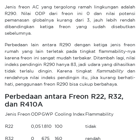
Jenis freon AC yang tergolong ramah lingkungan adalah
R290. Nilai ODP dari freon ini 0 dan nilai potensi
pemanasan globalnya kurang dari 3, jauh lebih rendah
dibandingkan ketiga freon yang sudah disebutkan
sebelumnya.
Perbedaan lain antara R290 dengan ketiga jenis freon
rumah yang lain terletak pada tingkat flammability-nya
karena freon ini sangat mudah terbakar. Ditambah lagi, nilai
indeks pendingin R290 hanya 83, jadi udara yang dihasilkan
tidak terlalu dingin. Karena tingkat
flammability
dan
rendahnya nilai indeks pendingin itu, jika kurang berhati-
hati, penggunaan freon R290 bisa cukup berbahaya.
Perbedaan antara Freon R22, R32,
dan R410A
Jenis Freon
ODP
GWP
Cooling Index
Flammability
R22
0,05
1.810
100
tidak
R32
0
675
160
rendah