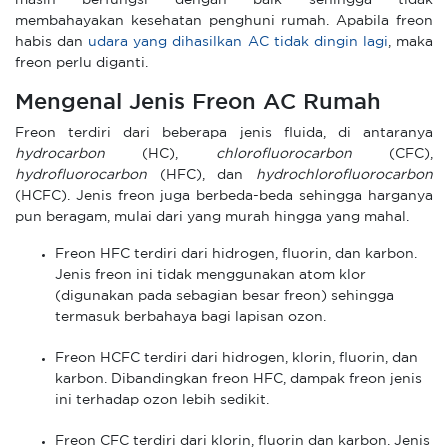
masih berfungsi dengan baik sehingga tidak
membahayakan kesehatan penghuni rumah. Apabila freon
habis dan
udara yang dihasilkan AC tidak dingin lagi
, maka
freon perlu diganti.
Mengenal Jenis Freon AC Rumah
Freon terdiri dari beberapa jenis fluida, di antaranya
hydrocarbon
(HC),
chlorofluorocarbon
(CFC),
hydrofluorocarbon
(HFC), dan
hydrochlorofluorocarbon
(HCFC). Jenis freon juga berbeda-beda sehingga harganya
pun beragam, mulai dari yang murah hingga yang mahal.
Freon HFC terdiri dari hidrogen, fluorin, dan karbon.
Jenis freon ini tidak menggunakan atom klor
(digunakan pada sebagian besar freon) sehingga
termasuk berbahaya bagi lapisan ozon.
Freon HCFC terdiri dari hidrogen, klorin, fluorin, dan
karbon. Dibandingkan freon HFC, dampak freon jenis
ini terhadap ozon lebih sedikit.
Freon CFC terdiri dari klorin, fluorin dan karbon. Jenis