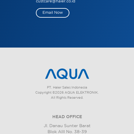
custcare@haier.co.id
Email Now
PT. Haier Sales Indonesia
Copyright ©2026 AQUA ELEKTRONIK.
All Rights Reserved.
HEAD OFFICE
Jl. Danau Sunter Barat
Blok AIII No. 38-39