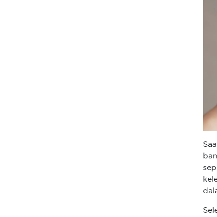
Saa
ban
sep
kel
dal
Sel