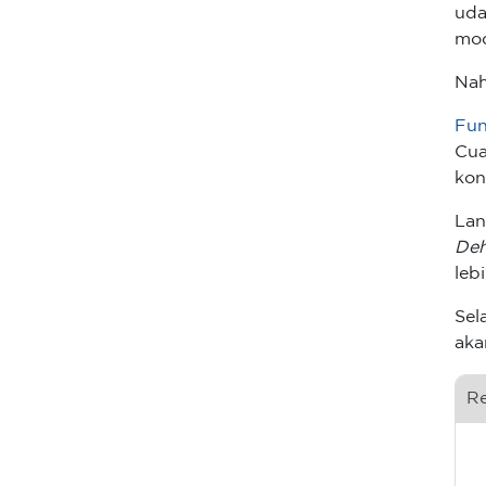
uda
mod
Nah
Fun
Cua
kon
Lan
Deh
leb
Sel
aka
R