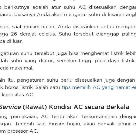
s berikutnya adalah atur suhu AC disesuaikan denga
arau, biasanya Anda akan mengatur suhu di kisaran angka
un, saat musim hujan, Anda disarankan untuk mengatu
gga 26 derajat celcius. Suhu tersebut dianggap palin
ca di luar.
gaturan suhu tersebut juga bisa menghemat listrik lebi
dah suhu yang diatur, semakin tinggi pula daya listr
erja maksimal.
ain itu, pengaturan suhu perlu disesuaikan juga denga
ak boros listrik. Salah satu
tips memilih AC yang hemat e
 kapasitas AC.
Service
(Rawat) Kondisi AC secara Berkala
ring pemakaian, AC tentu akan terkontaminasi denga
ngan. Terlebih saat musim hujan, akan banyak jamur
am prosesor AC.