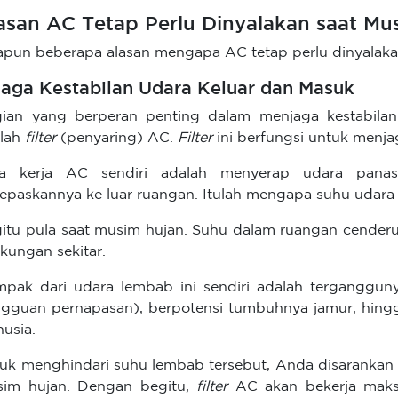
asan AC Tetap Perlu Dinyalakan saat Mu
pun beberapa alasan mengapa AC tetap perlu dinyalakan 
 Jaga Kestabilan Udara Keluar dan Masuk
ian yang berperan penting dalam menjaga kestabila
lah
filter
(penyaring) AC.
Filter
ini berfungsi untuk menj
ra kerja AC sendiri adalah menyerap udara pana
epaskannya ke luar ruangan. Itulah mengapa suhu udara
itu pula saat musim hujan. Suhu dalam ruangan cender
gkungan sekitar.
pak dari udara lembab ini sendiri adalah terganggun
gguan pernapasan), berpotensi tumbuhnya jamur, hingga
usia.
uk menghindari suhu lembab tersebut, Anda disarankan
im hujan. Dengan begitu,
filter
AC akan bekerja maks