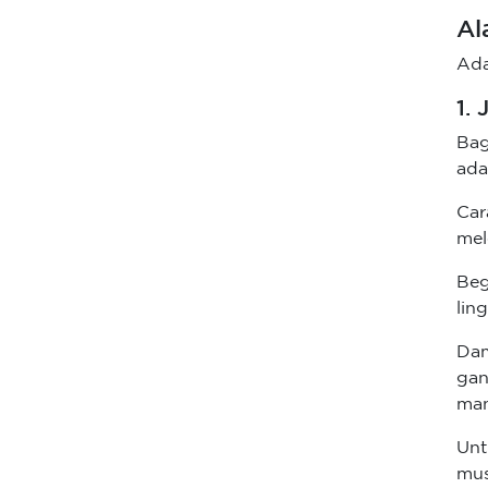
Al
Ada
1.
Bag
ada
Ca
mel
Beg
lin
Dam
gan
man
Unt
mus