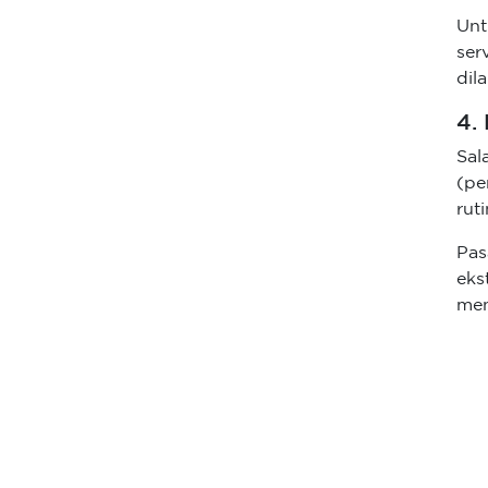
Un
ser
dil
4.
Sal
(pe
ruti
Pas
eks
men