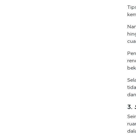
Tip
kem
Nam
hin
cua
Pen
ren
bek
Sel
tid
dan
3.
Sei
rua
dal