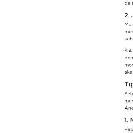
dal
2.
Mus
men
suh
Sal
den
mem
aka
Ti
Se
men
And
1.
Pa