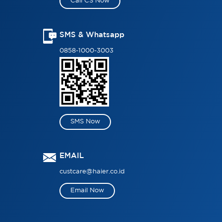
Call CS Now
SMS & Whatsapp
0858-1000-3003
SMS Now
EMAIL
custcare@haier.co.id
Email Now