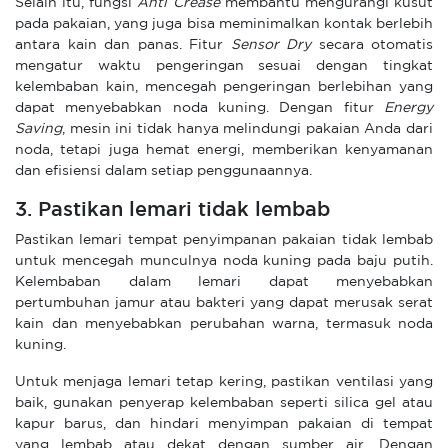
Selain itu, fungsi
Anti Crease
membantu mengurangi kusut
pada pakaian, yang juga bisa meminimalkan kontak berlebih
antara kain dan panas. Fitur
Sensor Dry
secara otomatis
mengatur waktu pengeringan sesuai dengan tingkat
kelembaban kain, mencegah pengeringan berlebihan yang
dapat menyebabkan noda kuning. Dengan fitur
Energy
Saving
, mesin ini tidak hanya melindungi pakaian Anda dari
noda, tetapi juga hemat energi, memberikan kenyamanan
dan efisiensi dalam setiap penggunaannya.
3. Pastikan lemari tidak lembab
Pastikan lemari tempat penyimpanan pakaian tidak lembab
untuk mencegah munculnya noda kuning pada baju putih.
Kelembaban dalam lemari dapat menyebabkan
pertumbuhan jamur atau bakteri yang dapat merusak serat
kain dan menyebabkan perubahan warna, termasuk noda
kuning.
Untuk menjaga lemari tetap kering, pastikan ventilasi yang
baik, gunakan penyerap kelembaban seperti silica gel atau
kapur barus, dan hindari menyimpan pakaian di tempat
yang lembab atau dekat dengan sumber air. Dengan