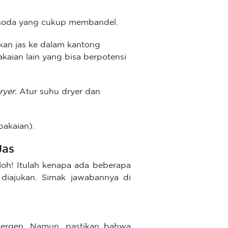
da noda yang cukup membandel.
kan jas ke dalam kantong
kaian lain yang bisa berpotensi
ryer.
Atur suhu dryer dan
pakaian).
Jas
loh! Itulah kenapa ada beberapa
diajukan. Simak jawabannya di
tergen. Namun, pastikan bahwa