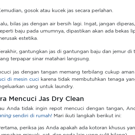
emudian, gosok atau kucek jas secara perlahan.
alu, bilas jas dengan air bersih lagi. Ingat, jangan diper
eperti baju pada umumnya, dipastikan akan ada bekas li
erusak estetika.
erakhir, gantungkan jas di gantungan baju dan jemur di
ang terpapar sinar matahari langsung.
cuci jas dengan tangan memang terbilang cukup ama
uci di mesin cuci
karena tidak membutuhkan tenaga yang 
geluarkan uang untuk laundry.
ra Mencuci Jas Dry Clean
au Anda tidak ingin repot mencuci dengan tangan, An
aning
sendiri di rumah!
Mari ikuti langkah berikut ini:
ertama, periksa jas Anda apakah ada kotoran khusus ya