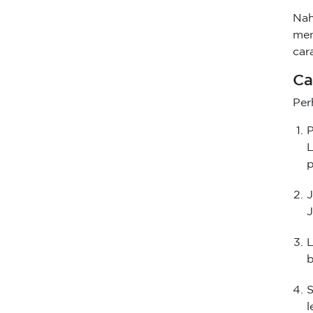
Nah
men
car
Ca
Per
P
L
p
J
J
L
b
S
l