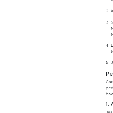
t
K
S
t
t
t
J
Pe
Car
per
baw
1.
Jas