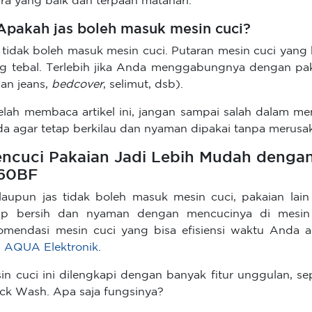
ra yang baik dan terpaan matahari.
 Apakah jas boleh masuk mesin cuci?
 tidak boleh masuk mesin cuci. Putaran mesin cuci yang 
g tebal. Terlebih jika Anda menggabungnya dengan paka
an jeans,
bedcover
, selimut, dsb).
elah membaca artikel ini, jangan sampai salah dalam men
a agar tetap berkilau dan nyaman dipakai tanpa merusa
ncuci Pakaian Jadi Lebih Mudah denga
60BF
aupun jas tidak boleh masuk mesin cuci, pakaian lai
ap bersih dan nyaman dengan mencucinya di mesin 
omendasi mesin cuci yang bisa efisiensi waktu Anda 
i AQUA Elektronik
.
in cuci ini dilengkapi dengan banyak fitur unggulan, sep
ck Wash. Apa saja fungsinya?