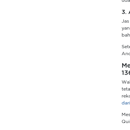
uda
3.
Jas
yan
bah
Set
And
Me
13
Wal
tet
rek
dar
Mes
Qui