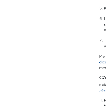
K
L
s
m
T
y
Men
dic
men
Ca
Kal
cle
P