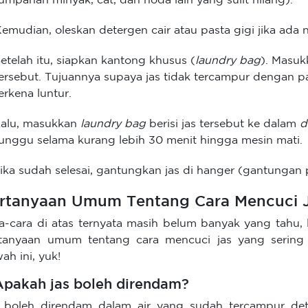
umpahan minyak, cat, dan noda lain yang sulit hilang).
emudian, oleskan detergen cair atau pasta gigi jika a
etelah itu, siapkan kantong khusus (
laundry bag
). Masuk
ersebut. Tujuannya supaya jas tidak tercampur dengan pa
erkena luntur.
Lalu, masukkan
laundry bag
berisi jas tersebut ke dalam
d
unggu selama kurang lebih 30 menit hingga mesin mati.
ika sudah selesai, gantungkan jas di hanger (gantungan 
rtanyaan Umum Tentang Cara Mencuci 
a-cara di atas ternyata masih belum banyak yang tahu, 
tanyaan umum tentang cara mencuci jas yang sering 
ah ini, yuk!
 Apakah jas boleh direndam?
 boleh direndam dalam air yang sudah tercampur de