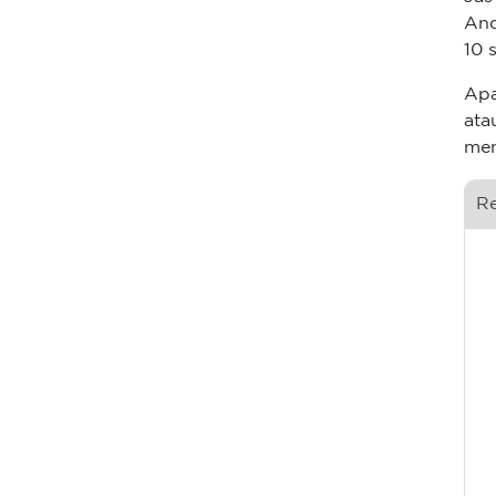
And
10 
Apa
ata
men
R