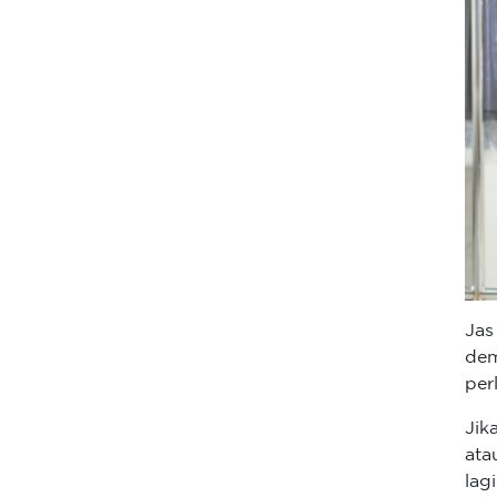
Jas
dem
per
Jik
ata
lag