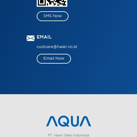
SMS Now
EMAIL
custcare@haier.co.id
Email Now
PT. Haier Sales Indonesia