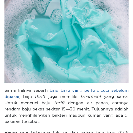
Sama halnya seperti
baju baru yang perlu dicuci sebelum
dipakai
, baju
thrift
juga memiliki
treatment
yang sama.
Untuk mencuci baju
thrift
dengan air panas, caranya
r
endam baju bekas sekitar 15—30 menit. Tujuannya adalah
untuk menghilangkan bakteri maupun kuman yang ada di
pakaian tersebut.
Hanya saja, beberapa tekstur dan bahan kain baju
thrift