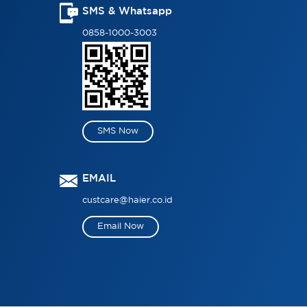
SMS & Whatsapp
0858-1000-3003
SMS Now
EMAIL
custcare@haier.co.id
Email Now