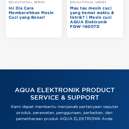
EDUCATIONAL SERIES
EDUCATIONAL SERIES
Ini Dia Cara
Mau tau mesin cuci
Membersihkan Mesin
yang hemat waktu &
Cuci yang Benar!
listrik? | Mesin cuci
AQUA Elektronik
FQW-1600TD
AQUA ELEKTRONIK PRODUCT
SERVICE & SUPPORT
Kami dapat membantu menjawab pertanyaan seputar
produk, perawatan, penggunaan, perbaikan, dan
pemeliharaan produk AQUA ELEKTRONIK Anda.