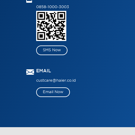
0858-1000-3003
SMS Now
EMAIL
custcare@haier.co.id
Email Now