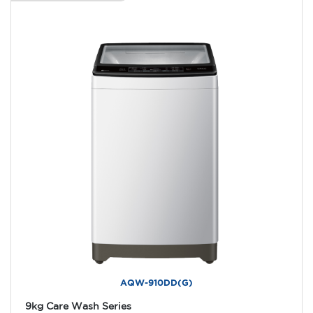
AQW-910DD(G)
9kg Care Wash Series