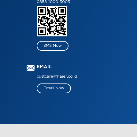
0858-1000-3003
SMS Now
EMAIL
custcare@haier.co.id
Email Now